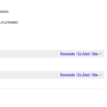
LADAS
A FLOTANDO
Responder
|
En Árbol
|
Más
Responder
|
En Árbol
|
Más