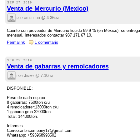
SEP 27, 2019
Venta de Mercurio (Mexico)
por alfredoh @
4:36pm
Cuento con proveedor de Mercurio liquido 99.9 % (en México), se entrega
mensual. Interesados contactar 937 171 67 10.
Permalink
1 comentario
SEP 25, 2019
Venta de gabarras y remolcadores
por Jimmy @
7:10pm
DISPONIBLE:
Peso de cada equipo.
8 gabarras: 7500ton c/u
4 remolcadorer:13000ton c/u
1 gabarra grua 32000ton
Total: 144000ton.
Informes:
Correo:anbricompany17@gmail.com
Whatsapp: +593968993502