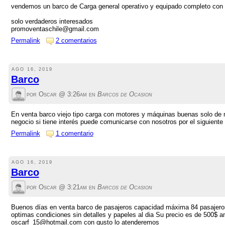
vendemos un barco de Carga general operativo y equipado completo con
solo verdaderos interesados
promoventaschile@gmail.com
Permalink
2 comentarios
AGO 16, 2019
Barco
por Oscar @
3:26am
en
Barcos de Ocasion
En venta barco viejo tipo carga con motores y máquinas buenas solo de
negocio si tiene interés puede comunicarse con nosotros por el siguien
Permalink
1 comentario
AGO 16, 2019
Barco
por Oscar @
3:21am
en
Barcos de Ocasion
Buenos días en venta barco de pasajeros capacidad máxima 84 pasajeros
optimas condiciones sin detalles y papeles al dia Su precio es de 500$ am
oscarf_15@hotmail.com con gusto lo atenderemos