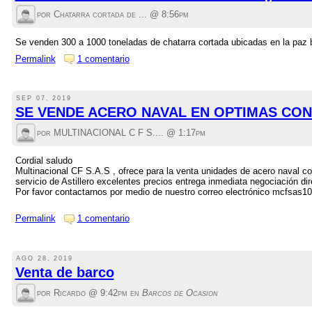
por Chatarra cortada de ... @
8:56pm
Se venden 300 a 1000 toneladas de chatarra cortada ubicadas en la paz b
Permalink
1 comentario
SEP 07, 2019
SE VENDE ACERO NAVAL EN OPTIMAS CON
por MULTINACIONAL C F S.... @
1:17pm
Cordial saludo
Multinacional CF S.A.S , ofrece para la venta unidades de acero naval c
servicio de Astillero excelentes precios entrega inmediata negociación dir
Por favor contactarnos por medio de nuestro correo electrónico mcfsas
Permalink
1 comentario
AGO 28, 2019
Venta de barco
por Ricardo @
9:42pm
en
Barcos de Ocasion