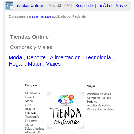
Tiendas Online
Nov 03, 2023;
Responder
|
En Árbol
|
Más
4:47am
En respuesta a
este mensaje
publicado por Reciclaje
Re: Chatarra de Calamina
Tiendas Online
Compras y Viajes
Moda , Deporte , Alimentacion , Tecnologia ,
Hogar , Motor , Viajes