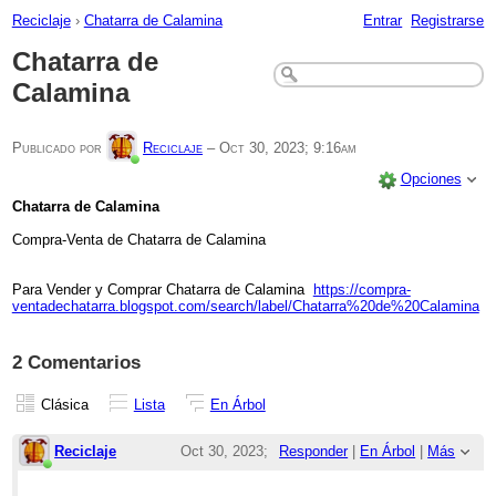
Reciclaje
›
Chatarra de Calamina
Entrar
Registrarse
Chatarra de
Calamina
Publicado por
Reciclaje
–
Oct 30, 2023; 9:16am
Opciones
Chatarra de Calamina
Compra-Venta de Chatarra de Calamina
Para Vender y Comprar Chatarra de Calamina
https://compra-
ventadechatarra.blogspot.com/search/label/Chatarra%20de%20Calamina
2 Comentarios
Clásica
Lista
En Árbol
Reciclaje
Oct 30, 2023;
Responder
|
En Árbol
|
Más
11:54am