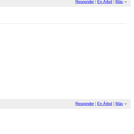
Responder
|
En Árbol
|
Más
Responder
|
En Árbol
|
Más