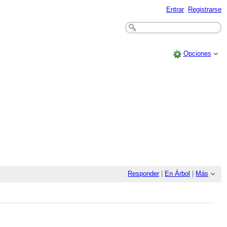
Entrar
Registrarse
Opciones
Responder
|
En Árbol
|
Más