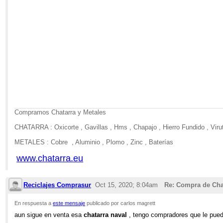
Compramos Chatarra y Metales
CHATARRA : Oxicorte , Gavillas , Hms , Chapajo , Hierro Fundido , Virut
METALES : Cobre , Aluminio , Plomo , Zinc , Baterías
www.chatarra.eu
Reciclajes Comprasur
Oct 15, 2020; 8:04am
Re: Compra de Cha
En respuesta a
este mensaje
publicado por carlos magrett
aun sigue en venta esa
chatarra naval
, tengo compradores que le puede