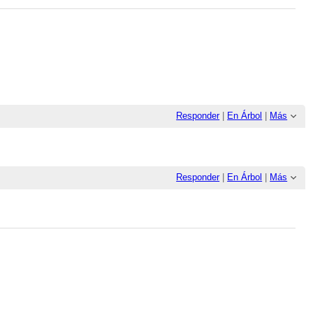
Responder
|
En Árbol
|
Más
Responder
|
En Árbol
|
Más