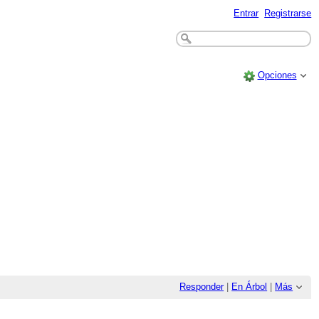
Entrar
Registrarse
Opciones
Responder
|
En Árbol
|
Más