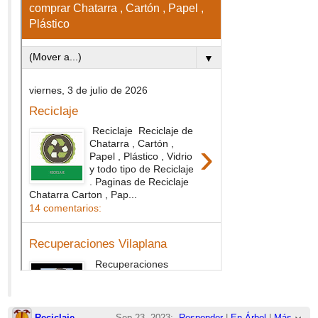
Reciclaje
Sep 23, 2023;
Responder
|
En Árbol
|
Más