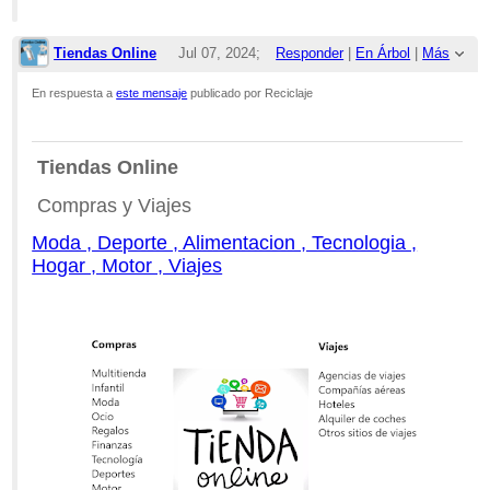
Tiendas Online
Jul 07, 2024;
Responder
|
En Árbol
|
Más
11:06am
En respuesta a
este mensaje
publicado por Reciclaje
Re: Plantas de Reciclaje en Castellón
Tiendas Online
Compras y Viajes
Moda , Deporte , Alimentacion , Tecnologia ,
Hogar , Motor , Viajes