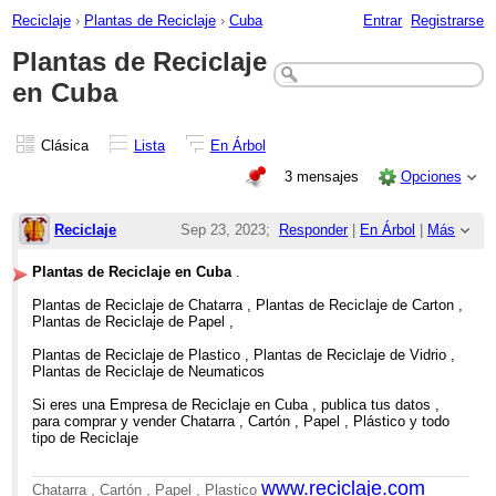
Reciclaje
›
Plantas de Reciclaje
›
Cuba
Entrar
Registrarse
Plantas de Reciclaje
en Cuba
Clásica
Lista
En Árbol
3 mensajes
Opciones
Reciclaje
Sep 23, 2023;
Responder
|
En Árbol
|
Más
8:59am
Plantas de Reciclaje en Cuba
.
Plantas de Reciclaje en Cuba
Plantas de Reciclaje de Chatarra , Plantas de Reciclaje de Carton ,
Plantas de Reciclaje de Papel ,
Plantas de Reciclaje de Plastico , Plantas de Reciclaje de Vidrio ,
Plantas de Reciclaje de Neumaticos
Si eres una Empresa de Reciclaje en Cuba , publica tus datos ,
para comprar y vender Chatarra , Cartón , Papel , Plástico y todo
tipo de Reciclaje
www.reciclaje.com
Chatarra , Cartón , Papel , Plastico