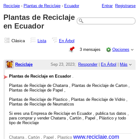
Reciclaje
›
Plantas de Reciclaje
›
Ecuador
Entrar
Registrarse
Plantas de Reciclaje
en Ecuador
Clásica
Lista
En Árbol
3 mensajes
Opciones
Reciclaje
Sep 23, 2023;
Responder
|
En Árbol
|
Más
9:00am
Plantas de Reciclaje en Ecuador
.
Plantas de Reciclaje en Ecuador
Plantas de Reciclaje de Chatarra , Plantas de Reciclaje de Carton ,
Plantas de Reciclaje de Papel ,
Plantas de Reciclaje de Plastico , Plantas de Reciclaje de Vidrio ,
Plantas de Reciclaje de Neumaticos
Si eres una Empresa de Reciclaje en Ecuador , publica tus datos ,
para comprar y vender Chatarra , Cartón , Papel , Plástico y todo
tipo de Reciclaje
www.reciclaje.com
Chatarra , Cartón , Papel , Plastico