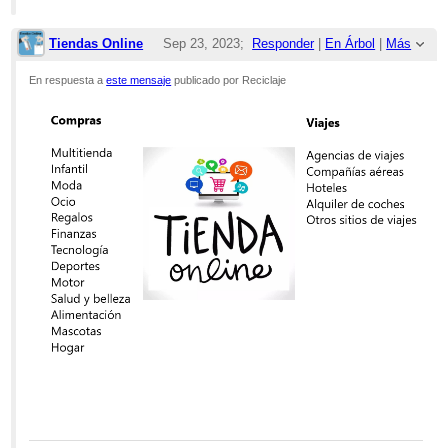
Tiendas Online
Sep 23, 2023;
Responder
|
En Árbol
|
Más
9:32am
En respuesta a
este mensaje
publicado por Reciclaje
Re: Plantas de Reciclaje en Ecuador