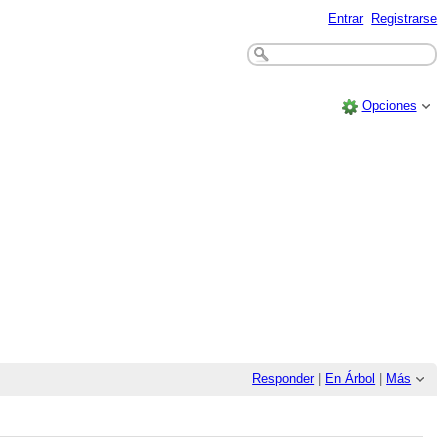
Entrar
Registrarse
Opciones
Responder
|
En Árbol
|
Más