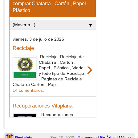
Reciclaje
Sep 23, 2023;
Responder
|
En Árbol
|
Más