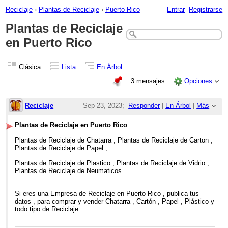
Reciclaje
›
Plantas de Reciclaje
›
Puerto Rico
Entrar
Registrarse
Plantas de Reciclaje
en Puerto Rico
Clásica
Lista
En Árbol
3 mensajes
Opciones
Reciclaje
Sep 23, 2023;
Responder
|
En Árbol
|
Más
9:16am
Plantas de Reciclaje en Puerto Rico
Plantas de Reciclaje en Puerto Rico
Plantas de Reciclaje de Chatarra , Plantas de Reciclaje de Carton ,
Plantas de Reciclaje de Papel ,
Plantas de Reciclaje de Plastico , Plantas de Reciclaje de Vidrio ,
Plantas de Reciclaje de Neumaticos
Si eres una Empresa de Reciclaje en Puerto Rico , publica tus
datos , para comprar y vender Chatarra , Cartón , Papel , Plástico y
todo tipo de Reciclaje