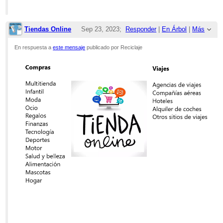
Tiendas Online
Sep 23, 2023;
Responder
|
En Árbol
|
Más
9:36am
En respuesta a
este mensaje
publicado por Reciclaje
Re: Plantas de Reciclaje en Puerto Rico