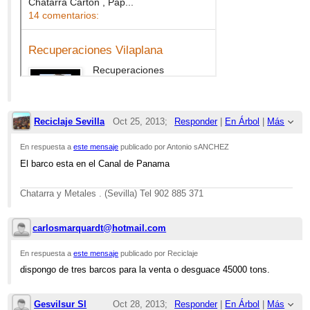
Reciclaje Sevilla
Oct 25, 2013;
Responder
|
En Árbol
|
Más
11:07am
En respuesta a
este mensaje
publicado por Antonio sANCHEZ
El barco esta en el Canal de Panama
Re: VENTA DE BARCO PARA DESGUACE
Chatarra y Metales . (Sevilla) Tel 902 885 371
carlosmarquardt@hotmail.com
Oct 25,
Responder
|
En Árbol
|
Más
2013;
En respuesta a
este mensaje
publicado por Reciclaje
dispongo de tres barcos para la venta o desguace 45000 tons.
4:16pm
Re: VENTA DE BARCO PARA
Gesvilsur Sl
Oct 28, 2013;
Responder
|
En Árbol
|
Más