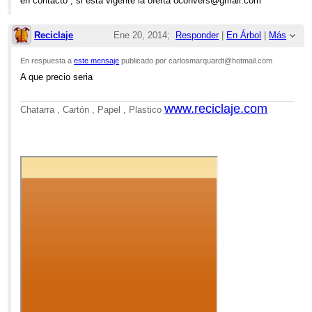
en contacto , si esta vigente la oferta oconvers@gmail.com
Re: VENTA DE BARCO PARA DESGUA
Reciclaje
Ene 20, 2014;
Responder
|
En Árbol
|
Más
1:11pm
En respuesta a
este mensaje
publicado por carlosmarquardt@hotmail.com
A que precio seria
Re: VENTA DE BARCO PARA DESGUACE
www.reciclaje.com
Chatarra , Cartón , Papel , Plastico