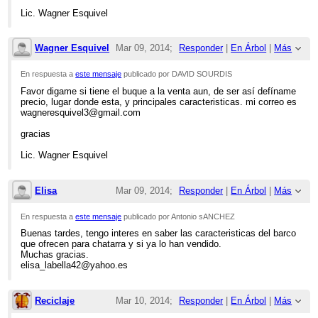
Lic. Wagner Esquivel
Wagner Esquivel
Mar 09, 2014;
Responder
|
En Árbol
|
Más
2:15am
En respuesta a
este mensaje
publicado por DAVID SOURDIS
Favor digame si tiene el buque a la venta aun, de ser así defíname
Re: VENTA DE BARCO PARA DESGUACE
precio, lugar donde esta, y principales caracteristicas. mi correo es
wagneresquivel3@gmail.com
gracias
Lic. Wagner Esquivel
Elisa
Mar 09, 2014;
Responder
|
En Árbol
|
Más
2:11pm
En respuesta a
este mensaje
publicado por Antonio sANCHEZ
Buenas tardes, tengo interes en saber las caracteristicas del barco
Re: VENTA DE BARCO PARA DESGUACE
que ofrecen para chatarra y si ya lo han vendido.
Muchas gracias.
elisa_labella42@yahoo.es
Reciclaje
Mar 10, 2014;
Responder
|
En Árbol
|
Más