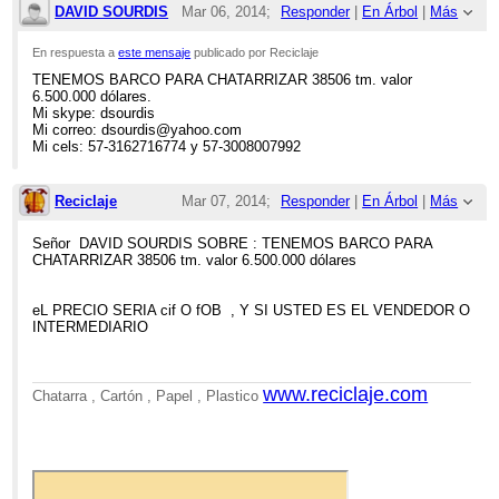
DAVID SOURDIS
Mar 06, 2014;
Responder
|
En Árbol
|
Más
2:09pm
En respuesta a
este mensaje
publicado por Reciclaje
TENEMOS BARCO PARA CHATARRIZAR 38506 tm. valor
Re: VENTA DE BARCO PARA DESGUACE
6.500.000 dólares.
Mi skype: dsourdis
Mi correo: dsourdis@yahoo.com
Mi cels: 57-3162716774 y 57-3008007992
Reciclaje
Mar 07, 2014;
Responder
|
En Árbol
|
Más
8:08am
Señor DAVID SOURDIS SOBRE : TENEMOS BARCO PARA
CHATARRIZAR 38506 tm. valor 6.500.000 dólares
Re: VENTA DE BARCO PARA DESGUACE
eL PRECIO SERIA cif O fOB , Y SI USTED ES EL VENDEDOR O
INTERMEDIARIO
www.reciclaje.com
Chatarra , Cartón , Papel , Plastico