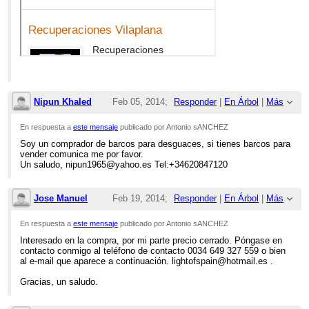
Nipun Khaled
Feb 05, 2014;
Responder
|
En Árbol
|
Más
5:09pm
En respuesta a
este mensaje
publicado por Antonio sANCHEZ
Soy un comprador de barcos para desguaces, si tienes barcos para
Re: VENTA DE BARCO PARA DESGUACE
vender comunica me por favor.
Un saludo, nipun1965@yahoo.es Tel:+34620847120
Jose Manuel
Feb 19, 2014;
Responder
|
En Árbol
|
Más
3:44pm
En respuesta a
este mensaje
publicado por Antonio sANCHEZ
Interesado en la compra, por mi parte precio cerrado. Póngase en
Re: VENTA DE BARCO PARA DESGUACE
contacto conmigo al teléfono de contacto 0034 649 327 559 o bien
al e-mail que aparece a continuación. lightofspain@hotmail.es .
Gracias, un saludo.