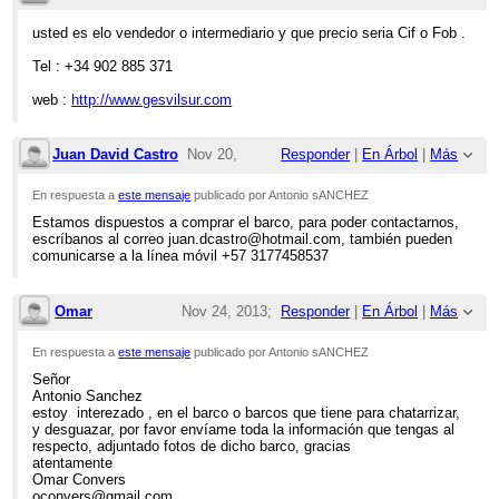
4:26pm
usted es elo vendedor o intermediario y que precio seria Cif o Fob .
Re: VENTA DE BARCO PARA DESGUACE
Tel : +34 902 885 371
web :
http://www.gesvilsur.com
Juan David Castro
Nov 20,
Responder
|
En Árbol
|
Más
2013;
En respuesta a
este mensaje
publicado por Antonio sANCHEZ
Estamos dispuestos a comprar el barco, para poder contactarnos,
8:11pm
escríbanos al correo juan.dcastro@hotmail.com, también pueden
comunicarse a la línea móvil +57 3177458537
Re: VENTA DE BARCO PARA DESGUACE
Omar
Nov 24, 2013;
Responder
|
En Árbol
|
Más
5:05pm
En respuesta a
este mensaje
publicado por Antonio sANCHEZ
Señor
Re: VENTA DE BARCO PARA DESGUACE
Antonio Sanchez
estoy interezado , en el barco o barcos que tiene para chatarrizar,
y desguazar, por favor envíame toda la información que tengas al
respecto, adjuntado fotos de dicho barco, gracias
atentamente
Omar Convers
oconvers@gmail.com