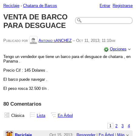
Reciclaje
›
Chatarra de Barcos
Entrar
Registrarse
VENTA DE BARCO
PARA DESGUACE
Publicado por
Antonio sANCHEZ
–
Oct 11, 2013; 11:10am
Opciones
Tengo un vendedor que tiene un barco para el desguace de chatarra , en
Panama .
Precio Cif : 145 Dolares .
El barco puede navegar .
El peso rosca 32.500 t/n .
80 Comentarios
Clásica
Lista
En Árbol
1
2
3
4
Reciclaje
Oct 15, 2013;
Responder
|
En Árbol
|
Más