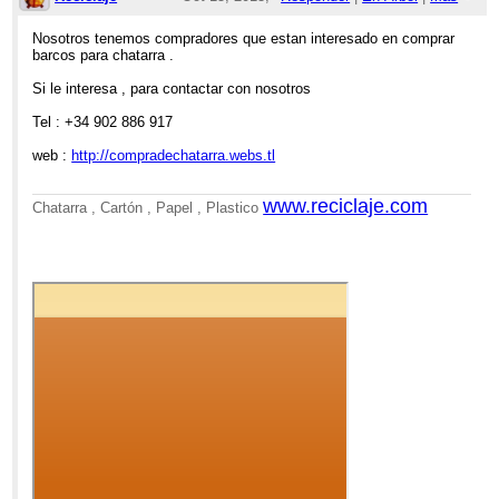
12:01pm
Nosotros tenemos compradores que estan interesado en comprar
barcos para chatarra .
Re: VENTA DE BARCO PARA DESGUACE
Si le interesa , para contactar con nosotros
Tel : +34 902 886 917
web :
http://compradechatarra.webs.tl
www.reciclaje.com
Chatarra , Cartón , Papel , Plastico