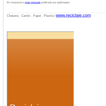
En respuesta a
este mensaje
publicado por jaabmagno
www.reciclaje.com
Chatarra , Cartón , Papel , Plastico