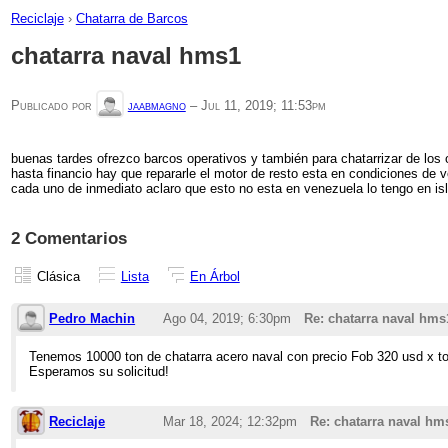
Reciclaje
›
Chatarra de Barcos
chatarra naval hms1
Publicado por
jaabmagno
–
Jul 11, 2019; 11:53pm
buenas tardes ofrezco barcos operativos y también para chatarrizar de los
hasta financio hay que repararle el motor de resto esta en condiciones de vo
cada uno de inmediato aclaro que esto no esta en venezuela lo tengo 
2 Comentarios
Clásica
Lista
En Árbol
Pedro Machin
Ago 04, 2019; 6:30pm
Re: chatarra naval hms
Tenemos 10000 ton de chatarra acero naval con precio Fob 320 usd x t
Esperamos su solicitud!
Reciclaje
Mar 18, 2024; 12:32pm
Re: chatarra naval hm