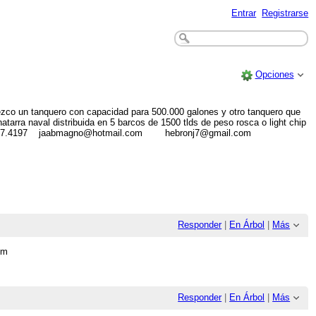
Entrar
Registrarse
Opciones
rezco un tanquero con capacidad para 500.000 galones y otro tanquero que
atarra naval distribuida en 5 barcos de 1500 tlds de peso rosca o light chip
57 300.487.4197 jaabmagno@hotmail.com hebronj7@gmail.com
Responder
|
En Árbol
|
Más
om
Responder
|
En Árbol
|
Más