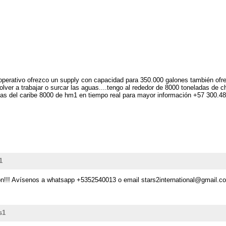
 operativo ofrezco un supply con capacidad para 350.000 galones también of
lver a trabajar o surcar las aguas....tengo al rededor de 8000 toneladas de ch
en islas del caribe 8000 de hm1 en tiempo real para mayor información +
1
on!!! Avísenos a whatsapp +5352540013 o email stars2international@gmail.c
s1