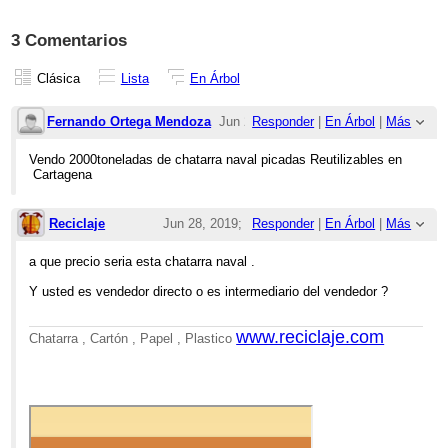
3 Comentarios
Clásica
Lista
En Árbol
Fernando Ortega Mendoza
Jun 22,
Responder
|
En Árbol
|
Más
2019;
Vendo 2000toneladas de chatarra naval picadas Reutilizables en
Cartagena
9:04pm
Re: chatarra naval picada
Reciclaje
Jun 28, 2019;
Responder
|
En Árbol
|
Más
10:59am
a que precio seria esta chatarra naval .
Re: chatarra naval picada
Y usted es vendedor directo o es intermediario del vendedor ?
www.reciclaje.com
Chatarra , Cartón , Papel , Plastico