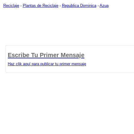
Reciclaje
›
Plantas de Reciclaje
›
Republica Dominica
›
Azua
Escribe Tu Primer Mensaje
Haz clik aquí para publicar tu primer mensaje