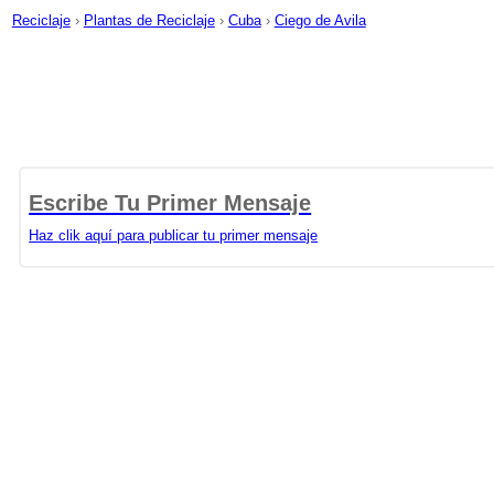
Reciclaje
›
Plantas de Reciclaje
›
Cuba
›
Ciego de Avila
Escribe Tu Primer Mensaje
Haz clik aquí para publicar tu primer mensaje