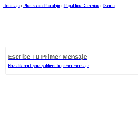
Reciclaje
›
Plantas de Reciclaje
›
Republica Dominica
›
Duarte
Escribe Tu Primer Mensaje
Haz clik aquí para publicar tu primer mensaje