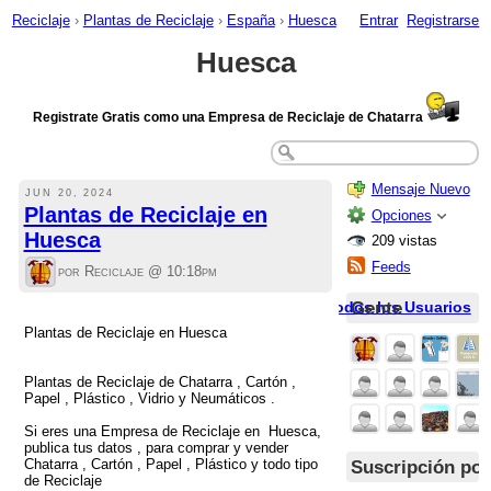
Reciclaje
›
Plantas de Reciclaje
›
España
›
Huesca
Entrar
Registrarse
Huesca
Registrate Gratis como una Empresa de Reciclaje de Chatarra
Mensaje Nuevo
JUN 20, 2024
Plantas de Reciclaje en
Opciones
Huesca
209 vistas
Feeds
por Reciclaje @
10:18pm
Gente
Todos los Usuarios
Plantas de Reciclaje en Huesca
Plantas de Reciclaje de Chatarra , Cartón ,
Papel , Plástico , Vidrio y Neumáticos .
Si eres una Empresa de Reciclaje en Huesca,
publica tus datos , para comprar y vender
Suscripción por
Chatarra , Cartón , Papel , Plástico y todo tipo
de Reciclaje