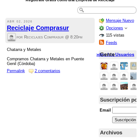
Registrate Gratis como una Empresa de Reciclaje
Mensaje Nuevo
ABR 02, 2026
Reciclaje Comprasur
Opciones
115 vistas
por Reciclajes Comprasur @
8:20pm
Feeds
Chatarra y Metales
Gente
Todos los Usuarios
Compramos Chatarra y Metales en Puente
Genil (Córdoba)
Permalink
2 comentarios
Suscripción por
Email
Archivos