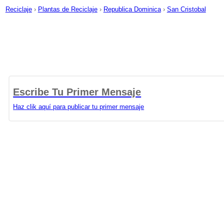
Reciclaje
›
Plantas de Reciclaje
›
Republica Dominica
›
San Cristobal
Escribe Tu Primer Mensaje
Haz clik aquí para publicar tu primer mensaje