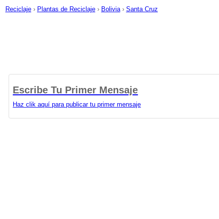
Reciclaje
›
Plantas de Reciclaje
›
Bolivia
›
Santa Cruz
Escribe Tu Primer Mensaje
Haz clik aquí para publicar tu primer mensaje